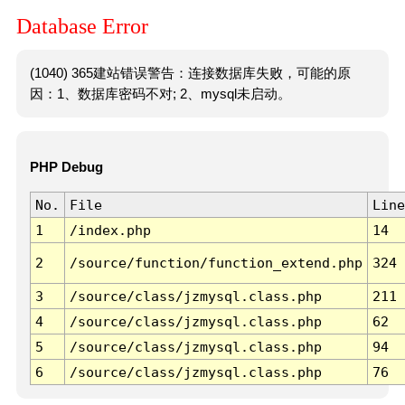
Database Error
(1040) 365建站错误警告：连接数据库失败，可能的原
因：1、数据库密码不对; 2、mysql未启动。
PHP Debug
No.
File
Line
1
/index.php
14
2
/source/function/function_extend.php
324
3
/source/class/jzmysql.class.php
211
4
/source/class/jzmysql.class.php
62
5
/source/class/jzmysql.class.php
94
6
/source/class/jzmysql.class.php
76