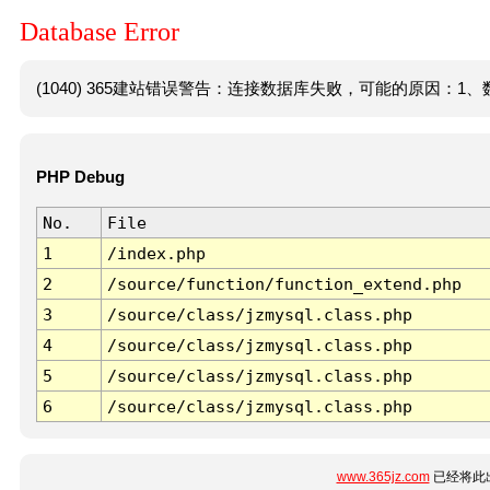
Database Error
(1040) 365建站错误警告：连接数据库失败，可能的原因：1、数
PHP Debug
No.
File
1
/index.php
2
/source/function/function_extend.php
3
/source/class/jzmysql.class.php
4
/source/class/jzmysql.class.php
5
/source/class/jzmysql.class.php
6
/source/class/jzmysql.class.php
www.365jz.com
已经将此