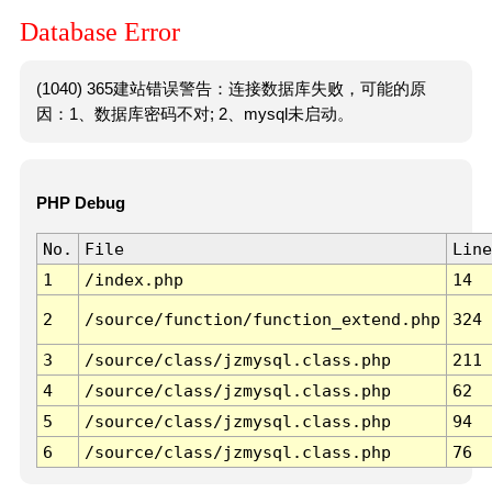
Database Error
(1040) 365建站错误警告：连接数据库失败，可能的原
因：1、数据库密码不对; 2、mysql未启动。
PHP Debug
No.
File
Line
1
/index.php
14
2
/source/function/function_extend.php
324
3
/source/class/jzmysql.class.php
211
4
/source/class/jzmysql.class.php
62
5
/source/class/jzmysql.class.php
94
6
/source/class/jzmysql.class.php
76