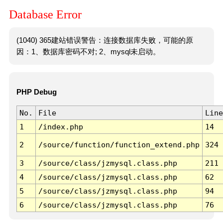
Database Error
(1040) 365建站错误警告：连接数据库失败，可能的原
因：1、数据库密码不对; 2、mysql未启动。
PHP Debug
No.
File
Line
1
/index.php
14
2
/source/function/function_extend.php
324
3
/source/class/jzmysql.class.php
211
4
/source/class/jzmysql.class.php
62
5
/source/class/jzmysql.class.php
94
6
/source/class/jzmysql.class.php
76