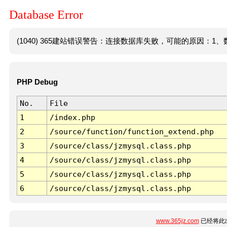
Database Error
(1040) 365建站错误警告：连接数据库失败，可能的原因：1、数
PHP Debug
No.
File
1
/index.php
2
/source/function/function_extend.php
3
/source/class/jzmysql.class.php
4
/source/class/jzmysql.class.php
5
/source/class/jzmysql.class.php
6
/source/class/jzmysql.class.php
www.365jz.com
已经将此