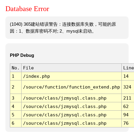
Database Error
(1040) 365建站错误警告：连接数据库失败，可能的原
因：1、数据库密码不对; 2、mysql未启动。
PHP Debug
No.
File
Line
1
/index.php
14
2
/source/function/function_extend.php
324
3
/source/class/jzmysql.class.php
211
4
/source/class/jzmysql.class.php
62
5
/source/class/jzmysql.class.php
94
6
/source/class/jzmysql.class.php
76