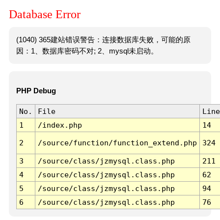
Database Error
(1040) 365建站错误警告：连接数据库失败，可能的原
因：1、数据库密码不对; 2、mysql未启动。
PHP Debug
No.
File
Line
1
/index.php
14
2
/source/function/function_extend.php
324
3
/source/class/jzmysql.class.php
211
4
/source/class/jzmysql.class.php
62
5
/source/class/jzmysql.class.php
94
6
/source/class/jzmysql.class.php
76