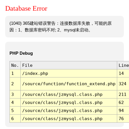
Database Error
(1040) 365建站错误警告：连接数据库失败，可能的原
因：1、数据库密码不对; 2、mysql未启动。
PHP Debug
No.
File
Line
1
/index.php
14
2
/source/function/function_extend.php
324
3
/source/class/jzmysql.class.php
211
4
/source/class/jzmysql.class.php
62
5
/source/class/jzmysql.class.php
94
6
/source/class/jzmysql.class.php
76