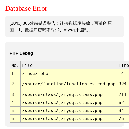
Database Error
(1040) 365建站错误警告：连接数据库失败，可能的原
因：1、数据库密码不对; 2、mysql未启动。
PHP Debug
No.
File
Line
1
/index.php
14
2
/source/function/function_extend.php
324
3
/source/class/jzmysql.class.php
211
4
/source/class/jzmysql.class.php
62
5
/source/class/jzmysql.class.php
94
6
/source/class/jzmysql.class.php
76