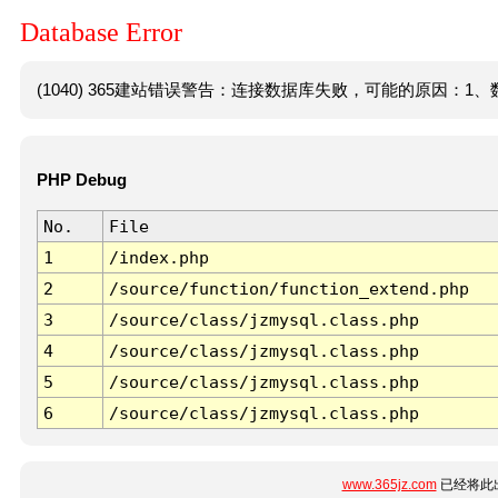
Database Error
(1040) 365建站错误警告：连接数据库失败，可能的原因：1、数
PHP Debug
No.
File
1
/index.php
2
/source/function/function_extend.php
3
/source/class/jzmysql.class.php
4
/source/class/jzmysql.class.php
5
/source/class/jzmysql.class.php
6
/source/class/jzmysql.class.php
www.365jz.com
已经将此