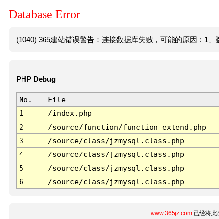
Database Error
(1040) 365建站错误警告：连接数据库失败，可能的原因：1、数
PHP Debug
No.
File
1
/index.php
2
/source/function/function_extend.php
3
/source/class/jzmysql.class.php
4
/source/class/jzmysql.class.php
5
/source/class/jzmysql.class.php
6
/source/class/jzmysql.class.php
www.365jz.com
已经将此