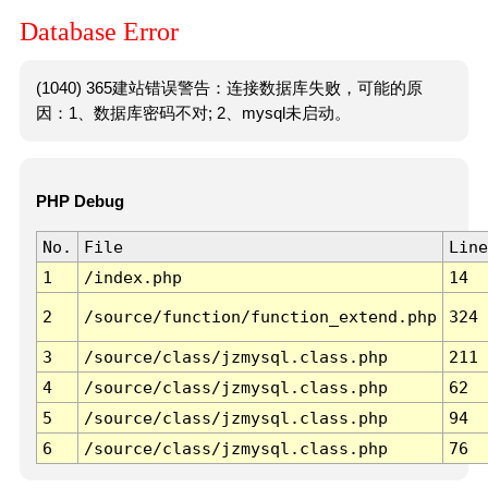
Database Error
(1040) 365建站错误警告：连接数据库失败，可能的原
因：1、数据库密码不对; 2、mysql未启动。
PHP Debug
No.
File
Line
1
/index.php
14
2
/source/function/function_extend.php
324
3
/source/class/jzmysql.class.php
211
4
/source/class/jzmysql.class.php
62
5
/source/class/jzmysql.class.php
94
6
/source/class/jzmysql.class.php
76