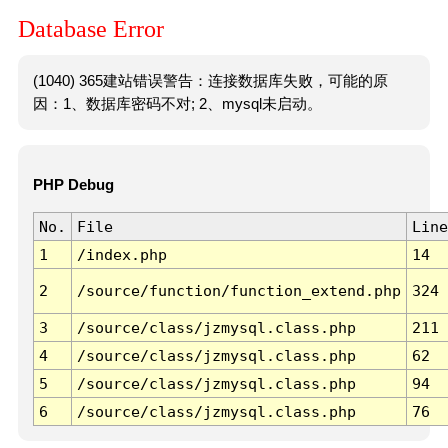
Database Error
(1040) 365建站错误警告：连接数据库失败，可能的原
因：1、数据库密码不对; 2、mysql未启动。
PHP Debug
No.
File
Line
1
/index.php
14
2
/source/function/function_extend.php
324
3
/source/class/jzmysql.class.php
211
4
/source/class/jzmysql.class.php
62
5
/source/class/jzmysql.class.php
94
6
/source/class/jzmysql.class.php
76