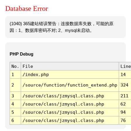
Database Error
(1040) 365建站错误警告：连接数据库失败，可能的原
因：1、数据库密码不对; 2、mysql未启动。
PHP Debug
No.
File
Line
1
/index.php
14
2
/source/function/function_extend.php
324
3
/source/class/jzmysql.class.php
211
4
/source/class/jzmysql.class.php
62
5
/source/class/jzmysql.class.php
94
6
/source/class/jzmysql.class.php
76