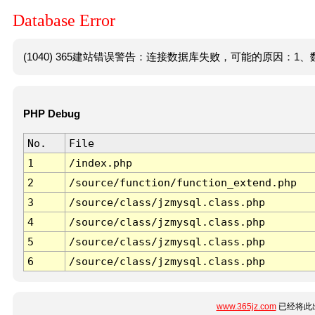
Database Error
(1040) 365建站错误警告：连接数据库失败，可能的原因：1、数
PHP Debug
No.
File
1
/index.php
2
/source/function/function_extend.php
3
/source/class/jzmysql.class.php
4
/source/class/jzmysql.class.php
5
/source/class/jzmysql.class.php
6
/source/class/jzmysql.class.php
www.365jz.com
已经将此