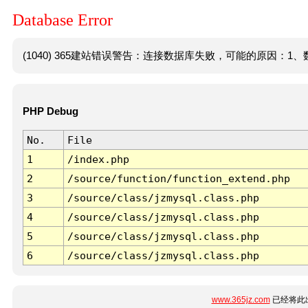
Database Error
(1040) 365建站错误警告：连接数据库失败，可能的原因：1、数
PHP Debug
No.
File
1
/index.php
2
/source/function/function_extend.php
3
/source/class/jzmysql.class.php
4
/source/class/jzmysql.class.php
5
/source/class/jzmysql.class.php
6
/source/class/jzmysql.class.php
www.365jz.com
已经将此