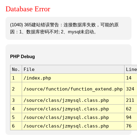
Database Error
(1040) 365建站错误警告：连接数据库失败，可能的原
因：1、数据库密码不对; 2、mysql未启动。
PHP Debug
No.
File
Line
1
/index.php
14
2
/source/function/function_extend.php
324
3
/source/class/jzmysql.class.php
211
4
/source/class/jzmysql.class.php
62
5
/source/class/jzmysql.class.php
94
6
/source/class/jzmysql.class.php
76