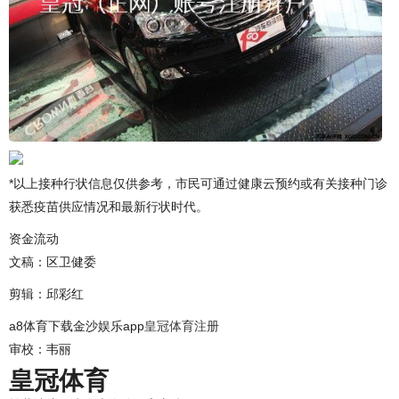
*以上接种行状信息仅供参考，市民可通过健康云预约或有关接种门诊
获悉疫苗供应情况和最新行状时代。
资金流动
文稿：区卫健委
剪辑：邱彩红
a8体育下载金沙娱乐app
皇冠体育注册
审校：韦丽
皇冠体育