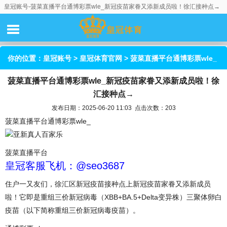
皇冠账号-菠菜直播平台通博彩票wle_新冠疫苗家眷又添新成员啦！徐汇接种点→
你的位置：
皇冠账号
>
皇冠体育官网
> 菠菜直播平台通博彩票wle_
菠菜直播平台通博彩票wle_新冠疫苗家眷又添新成员啦！徐
新冠疫苗家眷又添新成员啦！徐汇接种点→
汇接种点→
发布日期：2025-06-20 11:03 点击次数：203
菠菜直播平台通博彩票wle_
亚新真人百家乐
菠菜直播平台
皇冠客服飞机：@seo3687
住户一又友们，徐汇区新冠疫苗接种点上新冠疫苗家眷又添新成员
啦！它即是重组三价新冠病毒（XBB+BA.5+Delta变异株）三聚体卵白
疫苗（以下简称重组三价新冠病毒疫苗）。